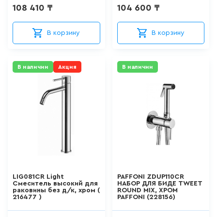
FRANKE
108 410 ₸
104 600 ₸
15
товаров
SANITECO
В корзину
В корзину
VITRA
КВАРИЛОВЫЕ ВАННЫ
VAKO
0
товаров
В наличии
Акция
В наличии
AKYANUS
ABBER
ДУШЕВЫЕ КАБИНЫ
VIVA
26
товаров
ROSSINKA
ASUA
ДУШЕВЫЕ ОГРАЖДЕНИЯ
Blesk
127
товаров
SSWW
LIG081CR Light
PAFFONI ZDUP110CR
Aquarodos
Смеситель высокий для
НАБОР ДЛЯ БИДЕ TWEET
ПОДДОНЫ
раковины без д/к, хром (
ROUND MIX, ХРОМ
216477 )
PAFFONI (228156)
SMARTECH
0
товаров
HAIBA