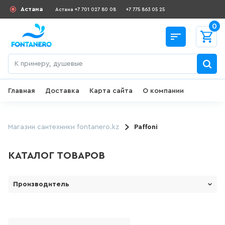
Астана
Астана +7 701 027 80 08
+7 775 863 05 25
0
Главная
Доставка
Карта сайта
О компании
Назад
СКИДКИ И АКЦИИ
Магазин сантехники fontanero.kz
Paffoni
182
товаров
КАТАЛОГ ТОВАРОВ
ДЛЯ УМЫВАЛЬНИКА
Производитель
1 Марка ( Россия)
645
товаров
LE MARK
ГИГИЕНИЧЕСКИЙ ДУШ