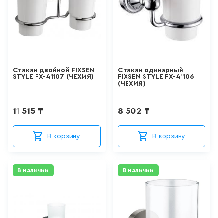
15
товаров
КВАРИЛОВЫЕ ВАННЫ
0
товаров
Стакан двойной FIXSEN
Стакан одинарный
STYLE FX-41107 (ЧЕХИЯ)
FIXSEN STYLE FX-41106
(ЧЕХИЯ)
ДУШЕВЫЕ КАБИНЫ
11 515 ₸
8 502 ₸
26
товаров
В корзину
В корзину
ДУШЕВЫЕ ОГРАЖДЕНИЯ
127
товаров
В наличии
В наличии
ПОДДОНЫ
0
товаров