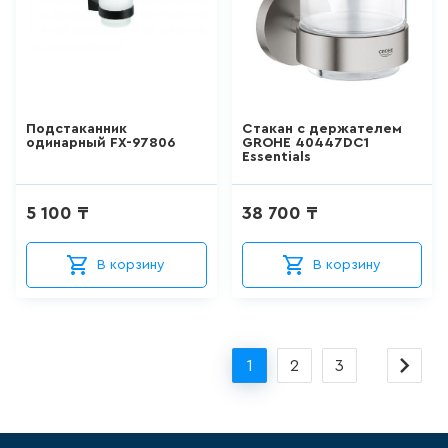
ШТОРКИ СТЕКЛЯННЫЕ
18
товаров
НАПОЛЬНЫЕ
Подстаканник
Стакан с держателем
ОТДЕЛЬНОСТОЯЩИЕ
одинарный FX-97806
GROHE 40447DC1
УНИТАЗЫ
Essentials
66
товаров
5 100 ₸
38 700 ₸
НАПОЛЬНЫЕ ПРИСТАВНЫЕ
УНИТАЗЫ
В корзину
В корзину
41
товаров
ПОДВЕСНЫЕ УНИТАЗЫ
1
2
3
183
товаров