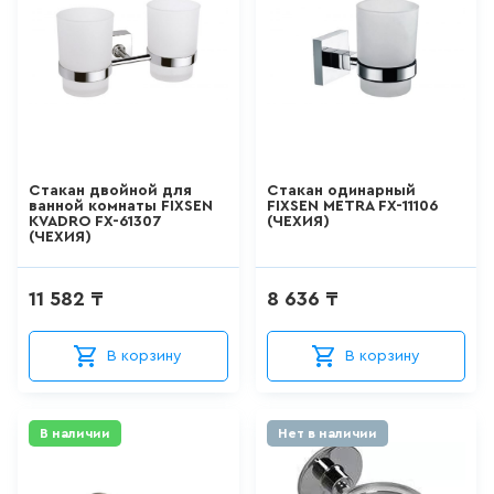
ДЛЯ ПИССУАРА
3
товаров
ДЛЯ УНИТАЗА С ФУНКЦИЕЙ
БИДЕ
0
товаров
Стакан двойной для
Стакан одинарный
ванной комнаты FIXSEN
FIXSEN METRA FX-11106
KVADRO FX-61307
(ЧЕХИЯ)
ДУШЕВАЯ СИСТЕМА
(ЧЕХИЯ)
524
товаров
11 582 ₸
8 636 ₸
ДУШЕВАЯ СТОЙКА/ШТАНГА
ДЛЯ ДУША
В корзину
В корзину
100
товаров
В наличии
Нет в наличии
ДУШЕВОЙ ГАРНИТУР
(ШТАНГА+ЛЕЙКА, БЕЗ
СМЕСИТЕЛЯ)