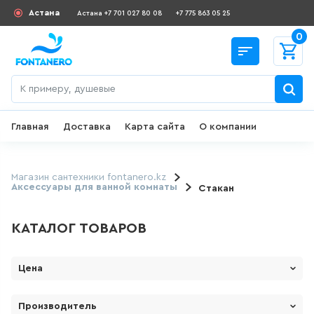
Астана
Астана +7 701 027 80 08
+7 775 863 05 25
0
Главная
Доставка
Карта сайта
О компании
Назад
СКИДКИ И АКЦИИ
Магазин сантехники fontanero.kz
Аксессуары для ванной комнаты
Стакан
182
товаров
КАТАЛОГ ТОВАРОВ
ДЛЯ УМЫВАЛЬНИКА
Цена
649
товаров
От
До
Производитель
ГИГИЕНИЧЕСКИЙ ДУШ