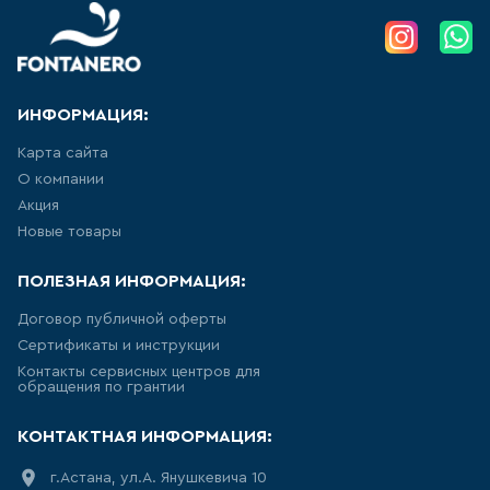
УНИТАЗ ПРИСТАВНОЙ
НАПОЛЬНЫЙ, ДЛЯ МОНТАЖА С
СИСТЕМОЙ ИНСТАЛЛЯЦИИ
8
товаров
ИНФОРМАЦИЯ:
ПОДВЕСНЫЕ БИДЕ
Карта сайта
28
товаров
О компании
Акция
Новые товары
НАПОЛЬНЫЕ БИДЕ
ПОЛЕЗНАЯ ИНФОРМАЦИЯ:
10
товаров
Договор публичной оферты
ПИССУАРЫ
Сертификаты и инструкции
Контакты сервисных центров для
5
товаров
обращения по грантии
КОНТАКТНАЯ ИНФОРМАЦИЯ:
РАКОВИНА ВСТРАИВАЕМАЯ В
СТОЛЕШНИЦУ
г.Астана, ул.А. Янушкевича 10