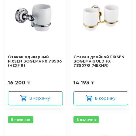
ДЛЯ КУХНИ
286
товаров
ДЛЯ КУХНИ С ВЫДВИЖНЫМ
ИЗЛИВОМ
47
товаров
Стакан одинарный
Стакан двойной FIXSEN
FIXSEN BOGEMA FX-78506
BOGEMA GOLD FX-
(ЧЕХИЯ)
78507G (ЧЕХИЯ)
ДЛЯ КУХНИ С ГИБКИМ
ИЗЛИВОМ
16 200 ₸
14 193 ₸
26
товаров
В корзину
В корзину
ДЛЯ КУХНИ С
ПОДКЛЮЧЕНИЕМ К ФИЛЬТРУ
ВОДЫ
В наличии
В наличии
141
товаров