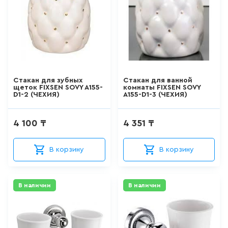
АКРИЛОВЫЕ ВАННЫ
277
товаров
СТАЛЬНЫЕ ВАННЫ
Стакан для зубных
Стакан для ванной
щеток FIXSEN SOVY A155-
комнаты FIXSEN SOVY
15
товаров
D1-2 (ЧЕХИЯ)
A155-D1-3 (ЧЕХИЯ)
ВАННЫ ИЗ
4 100 ₸
4 351 ₸
САНТЕХНИЧЕСКОГО АКРИЛА
АБС/ПММА
45
товаров
В корзину
В корзину
ЧУГУННЫЕ ВАННЫ
В наличии
В наличии
12
товаров
МРАМОРНЫЕ ВАННЫ