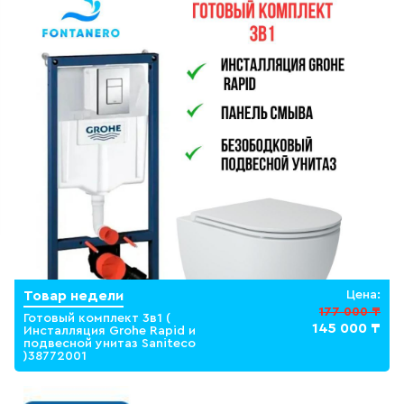
311
товаров
ДЛЯ БИДЕ
51
товаров
ДЛЯ ВАННЫ
411
товаров
ДЛЯ ВАННЫ И ДУША
20
товаров
Товар недели
Цена:
177 000 ₸
Готовый комплект 3в1 (
145 000 ₸
Инсталляция Grohe Rapid и
ДЛЯ ДУША
подвесной унитаз Saniteco
)38772001
111
товаров