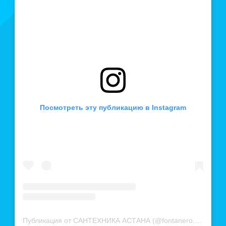
15
товаров
КВАРИЛОВЫЕ ВАННЫ
0
товаров
ДУШЕВЫЕ КАБИНЫ
Посмотреть эту публикацию в Instagram
26
товаров
ДУШЕВЫЕ ОГРАЖДЕНИЯ
127
товаров
ПОДДОНЫ
0
товаров
Публикация от САНТЕХНИКА АСТАНА (@fontanero.kz)