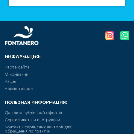
ШТОРКИ СТЕКЛЯННЫЕ
18
товаров
НАПОЛЬНЫЕ
ОТДЕЛЬНОСТОЯЩИЕ
УНИТАЗЫ
ИНФОРМАЦИЯ:
66
товаров
Карта сайта
НАПОЛЬНЫЕ ПРИСТАВНЫЕ
О компании
УНИТАЗЫ
Акция
Новые товары
41
товаров
ПОЛЕЗНАЯ ИНФОРМАЦИЯ:
ПОДВЕСНЫЕ УНИТАЗЫ
Договор публичной оферты
183
товаров
Сертификаты и инструкции
Контакты сервисных центров для
обращения по грантии