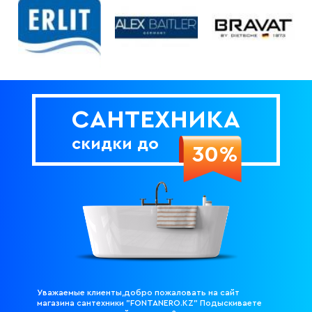
ДЛЯ КУХНИ
285
товаров
ДЛЯ КУХНИ С ВЫДВИЖНЫМ
ИЗЛИВОМ
САНТЕХНИКА
47
товаров
скидки до
30%
ДЛЯ КУХНИ С ГИБКИМ
ИЗЛИВОМ
26
товаров
ДЛЯ КУХНИ С
ПОДКЛЮЧЕНИЕМ К ФИЛЬТРУ
ВОДЫ
141
товаров
Уважаемые клиенты,добро пожаловать на сайт
магазина сантехники "FONTANERO.KZ" Подыскиваете