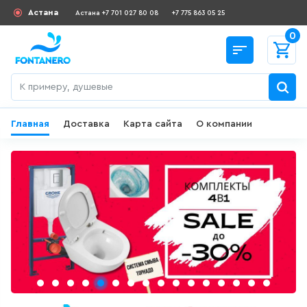
Астана
Астана +7 701 027 80 08
+7 775 863 05 25
0
Главная
Доставка
Карта сайта
О компании
Назад
СКИДКИ И АКЦИИ
182
товаров
ДЛЯ УМЫВАЛЬНИКА
645
товаров
ГИГИЕНИЧЕСКИЙ ДУШ