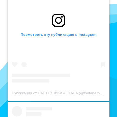
АКРИЛОВЫЕ ВАННЫ
271
товаров
Посмотреть эту публикацию в Instagram
СТАЛЬНЫЕ ВАННЫ
15
товаров
ВАННЫ ИЗ
САНТЕХНИЧЕСКОГО АКРИЛА
АБС/ПММА
42
товаров
ЧУГУННЫЕ ВАННЫ
Публикация от САНТЕХНИКА АСТАНА (@fontanero.kz)
12
товаров
МРАМОРНЫЕ ВАННЫ