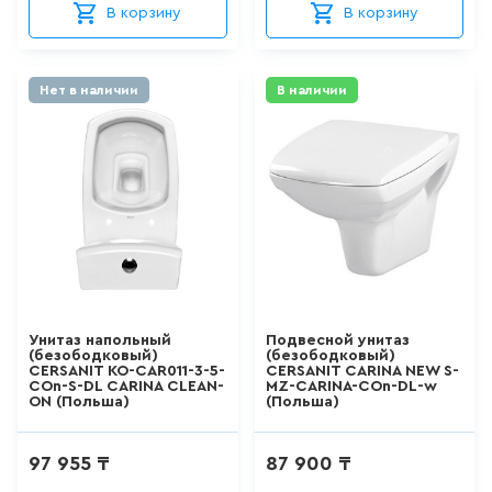
Fontanero
В корзину
В корзину
АКРИЛОВЫЕ ВАННЫ
EUROPLAST
271
товаров
BESTE
Нет в наличии
В наличии
kaldewei
СТАЛЬНЫЕ ВАННЫ
LUSSO
15
товаров
APPOLO
Platinum
ВАННЫ ИЗ
САНТЕХНИЧЕСКОГО АКРИЛА
GAULA
АБС/ПММА
RAK Ceramics
42
товаров
Унитаз напольный
Подвесной унитаз
Мир зеркал
(безободковый)
(безободковый)
CERSANIT KO-CAR011-3-5-
CERSANIT CARINA NEW S-
ЧУГУННЫЕ ВАННЫ
AQWELLA
COn-S-DL CARINA CLEAN-
MZ-CARINA-COn-DL-w
ON (Польша)
(Польша)
BONITO
12
товаров
BLANCO
97 955 ₸
87 900 ₸
МРАМОРНЫЕ ВАННЫ