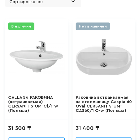
GranFest
311
товаров
Grohe
FIXSEN аксессуары
В наличии
Нет в наличии
ДЛЯ БИДЕ
Erlit
51
товаров
Alex Baitler
BRAVAT
ДЛЯ ВАННЫ
ALCA PLAST
411
товаров
MCH
DecoRoom
ДЛЯ ВАННЫ И ДУША
Континент
CALLA 54 РАКОВИНА
Раковина встраиваемая
20
товаров
(встраиваемая)
на столешницу Caspia 60
CERSANIT S-UM-Cl/1-w
Oval CERSANIT S-UM-
CERSANIT
(Польша)
CAS60/1 O-w (Польша)
SANTERI
ДЛЯ ДУША
31 500 ₸
31 400 ₸
SANTEK
111
товаров
АНИ Пласт