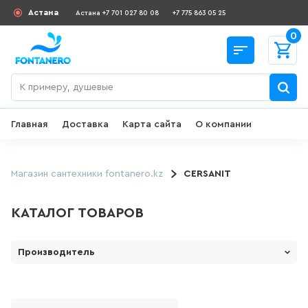
Астана
Астана +7 701 027 80 08
+7 775 863 05 25
0
Главная
Доставка
Карта сайта
О компании
Назад
СКИДКИ И АКЦИИ
Магазин сантехники fontanero.kz
CERSANIT
182
товаров
КАТАЛОГ ТОВАРОВ
ДЛЯ УМЫВАЛЬНИКА
Производитель
1 Марка ( Россия)
645
товаров
LE MARK
ГИГИЕНИЧЕСКИЙ ДУШ