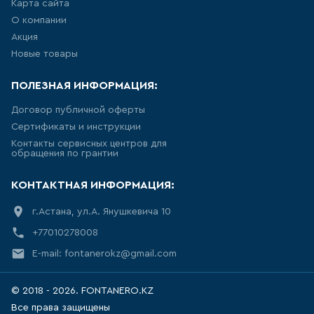
Карта сайта
ДЛЯ КУХНИ
О компании
Акция
285
товаров
Новые товары
ДЛЯ КУХНИ С ВЫДВИЖНЫМ
ПОЛЕЗНАЯ ИНФОРМАЦИЯ:
ИЗЛИВОМ
Договор публичной оферты
47
товаров
Сертификаты и инструкции
Контакты сервисных центров для
обращения по грантии
ДЛЯ КУХНИ С ГИБКИМ
ИЗЛИВОМ
КОНТАКТНАЯ ИНФОРМАЦИЯ:
26
товаров
г.Астана, ул.А. Янушкевича 10
+77010278008
ДЛЯ КУХНИ С
ПОДКЛЮЧЕНИЕМ К ФИЛЬТРУ
ВОДЫ
E-mail: fontanerokz@gmail.com
141
товаров
© 2018 - 2026. FONTANERO.KZ
Все права защищены