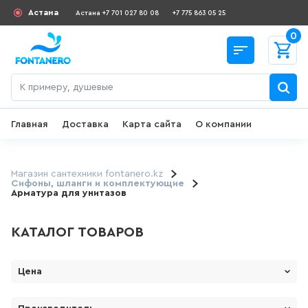
Астана
Астана +7 701 027 80 08
+7 775 863 05 25
0
Главная
Доставка
Карта сайта
О компании
Назад
СКИДКИ И АКЦИИ
Магазин сантехники fontanero.kz
Сифоны, шланги и комплектующие
Арматура для унитазов
182
товаров
КАТАЛОГ ТОВАРОВ
ДЛЯ УМЫВАЛЬНИКА
645
товаров
Цена
От
До
ГИГИЕНИЧЕСКИЙ ДУШ