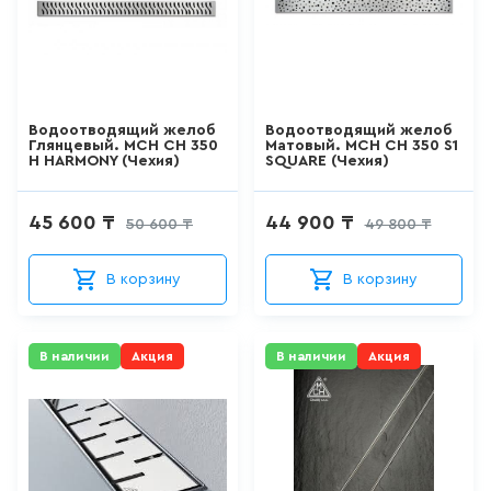
ДЛЯ ПИССУАРА
3
товаров
ДЛЯ УНИТАЗА С ФУНКЦИЕЙ
БИДЕ
Водоотводящий желоб
Водоотводящий желоб
Глянцевый. MCH CH 350
Матовый. MCH CH 350 S1
H HARMONY (Чехия)
SQUARE (Чехия)
0
товаров
45 600 ₸
44 900 ₸
50 600 ₸
49 800 ₸
ДУШЕВАЯ СИСТЕМА
524
товаров
В корзину
В корзину
ДУШЕВАЯ СТОЙКА/ШТАНГА
ДЛЯ ДУША
В наличии
Акция
В наличии
Акция
100
товаров
ДУШЕВОЙ ГАРНИТУР
(ШТАНГА+ЛЕЙКА, БЕЗ
СМЕСИТЕЛЯ)