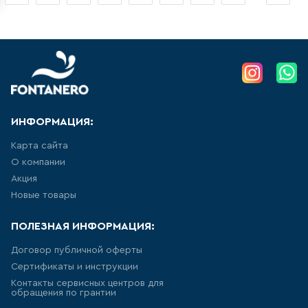
УНИТАЗ ПРИСТАВНОЙ
НАПОЛЬНЫЙ, ДЛЯ МОНТАЖА С
СИСТЕМОЙ ИНСТАЛЛЯЦИИ
8
товаров
ПОДВЕСНЫЕ БИДЕ
28
товаров
ИНФОРМАЦИЯ:
Карта сайта
НАПОЛЬНЫЕ БИДЕ
О компании
10
товаров
Акция
Новые товары
ПИССУАРЫ
ПОЛЕЗНАЯ ИНФОРМАЦИЯ:
5
товаров
Договор публичной оферты
Сертификаты и инструкции
РАКОВИНА ВСТРАИВАЕМАЯ В
Контакты сервисных центров для
СТОЛЕШНИЦУ
обращения по грантии