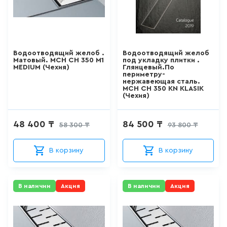
103
товаров
КРАН ДЛЯ ПИТЬЕВОЙ ВОДЫ
Водоотводящий желоб .
Водоотводящий желоб
Матовый. MCH CH 350 M1
под укладку плитки .
0
товаров
MEDIUM (Чехия)
Глянцевый.По
периметру-
нержавеющая сталь.
MCH CH 350 KN KLASIK
ЛЕЙКА ДЛЯ БИДЕ
(Чехия)
14
товаров
48 400 ₸
84 500 ₸
58 300 ₸
93 800 ₸
ВЫСОКИЙ СМЕСИТЕЛЬ ДЛЯ
РАКОВИНЫ-ЧАШИ
В корзину
В корзину
157
товаров
В наличии
Акция
В наличии
Акция
ЛЕЙКА ДЛЯ ДУША
103
товаров