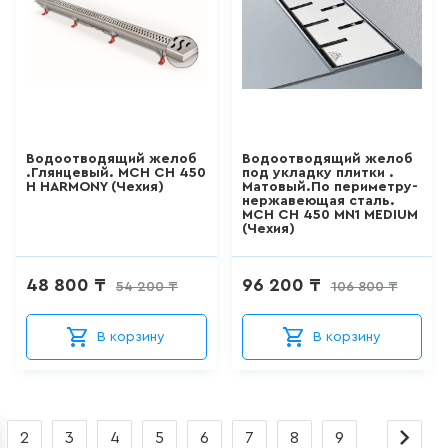
ШТОРКИ СТЕКЛЯННЫЕ
18
товаров
НАПОЛЬНЫЕ
ОТДЕЛЬНОСТОЯЩИЕ
УНИТАЗЫ
Водоотводящий желоб
Водоотводящий желоб
.Глянцевый. MCH CH 450
под укладку плитки .
H HARMONY (Чехия)
Матовый.По периметру-
66
товаров
нержавеющая сталь.
MCH CH 450 MN1 MEDIUM
(Чехия)
НАПОЛЬНЫЕ ПРИСТАВНЫЕ
УНИТАЗЫ
48 800 ₸
96 200 ₸
54 200 ₸
106 800 ₸
41
товаров
В корзину
В корзину
ПОДВЕСНЫЕ УНИТАЗЫ
183
товаров
2
3
4
5
6
7
8
9