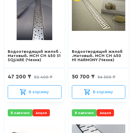
15
товаров
КВАРИЛОВЫЕ ВАННЫ
0
товаров
Водоотводящий желоб .
Водоотводящий желоб
Матовый. MCH CH 450 S1
.Матовый. MCH CH 450
ДУШЕВЫЕ КАБИНЫ
SQUARE (Чехия)
H1 HARMONY (Чехия)
26
товаров
47 200 ₸
50 700 ₸
52 400 ₸
56 300 ₸
ДУШЕВЫЕ ОГРАЖДЕНИЯ
В корзину
В корзину
127
товаров
В наличии
Акция
В наличии
Акция
ПОДДОНЫ
0
товаров