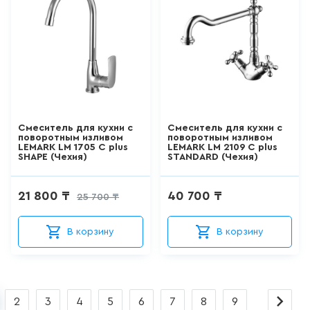
ШТОРКИ СТЕКЛЯННЫЕ
18
товаров
НАПОЛЬНЫЕ
ОТДЕЛЬНОСТОЯЩИЕ
УНИТАЗЫ
Смеситель для кухни с
Смеситель для кухни с
66
товаров
поворотным изливом
поворотным изливом
LEMARK LM 1705 C plus
LEMARK LM 2109 C plus
SHAPE (Чехия)
STANDARD (Чехия)
НАПОЛЬНЫЕ ПРИСТАВНЫЕ
УНИТАЗЫ
21 800 ₸
40 700 ₸
25 700 ₸
41
товаров
В корзину
В корзину
ПОДВЕСНЫЕ УНИТАЗЫ
183
товаров
2
3
4
5
6
7
8
9