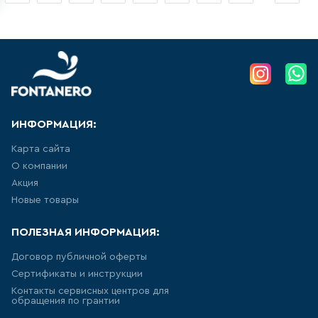
УНИТАЗ ПРИСТАВНОЙ
НАПОЛЬНЫЙ, ДЛЯ МОНТАЖА С
СИСТЕМОЙ ИНСТАЛЛЯЦИИ
8
товаров
ПОДВЕСНЫЕ БИДЕ
28
товаров
ИНФОРМАЦИЯ:
Карта сайта
НАПОЛЬНЫЕ БИДЕ
О компании
10
товаров
Акция
Новые товары
ПИССУАРЫ
ПОЛЕЗНАЯ ИНФОРМАЦИЯ:
5
товаров
Договор публичной оферты
Сертификаты и инструкции
РАКОВИНА ВСТРАИВАЕМАЯ В
Контакты сервисных центров для
СТОЛЕШНИЦУ
обращения по грантии