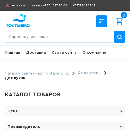
Астана
Астана +7 701 027 80 08
+7 775 863 05 25
0
Главная
Доставка
Карта сайта
О компании
Назад
СКИДКИ И АКЦИИ
Смесители
Магазин сантехники fontanero.kz
Для кухни
182
товаров
КАТАЛОГ ТОВАРОВ
ДЛЯ УМЫВАЛЬНИКА
Цена
649
товаров
От
До
Производитель
ГИГИЕНИЧЕСКИЙ ДУШ