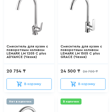
22,9 см
АКРИЛОВЫЕ ВАННЫ
22.3
277
товаров
220 мм
221 мм
СТАЛЬНЫЕ ВАННЫ
222 мм
15
товаров
Смеситель для кухни с
Смеситель для кухни с
поворотным изливом
поворотным изливом
223 мм
LEMARK LM 1205 C plus
LEMARK LM 1505 C plus
ADVANCE (Чехия)
GRACE (Чехия)
ВАННЫ ИЗ
САНТЕХНИЧЕСКОГО АКРИЛА
224 мм
АБС/ПММА
20 754 ₸
24 500 ₸
26 700 ₸
226 мм
45
товаров
227 мм
В корзину
В корзину
ЧУГУННЫЕ ВАННЫ
23.8 см
12
товаров
Нет в наличии
В наличии
230 мм
МРАМОРНЫЕ ВАННЫ