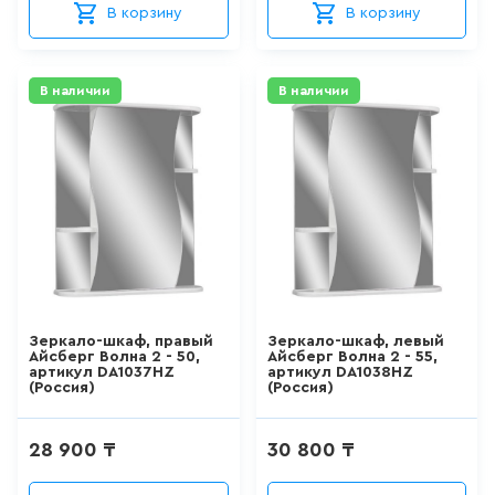
FRANKE
В корзину
В корзину
15
товаров
SANITECO
VITRA
В наличии
В наличии
КВАРИЛОВЫЕ ВАННЫ
VAKO
0
товаров
AKYANUS
ABBER
ДУШЕВЫЕ КАБИНЫ
VIVA
26
товаров
ROSSINKA
ASUA
ДУШЕВЫЕ ОГРАЖДЕНИЯ
Зеркало-шкаф, правый
Зеркало-шкаф, левый
Blesk
Айсберг Волна 2 - 50,
Айсберг Волна 2 - 55,
127
товаров
артикул DA1037HZ
артикул DA1038HZ
SSWW
(Россия)
(Россия)
Aquarodos
ПОДДОНЫ
28 900 ₸
30 800 ₸
SMARTECH
0
товаров
HAIBA