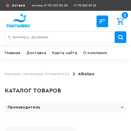
Астана
Астана +7 701 027 80 08
+7 775 863 05 25
0
Главная
Доставка
Карта сайта
О компании
Назад
СКИДКИ И АКЦИИ
Магазин сантехники fontanero.kz
AlbaSpa
182
товаров
КАТАЛОГ ТОВАРОВ
ДЛЯ УМЫВАЛЬНИКА
Производитель
1 Марка ( Россия)
645
товаров
LE MARK
ГИГИЕНИЧЕСКИЙ ДУШ